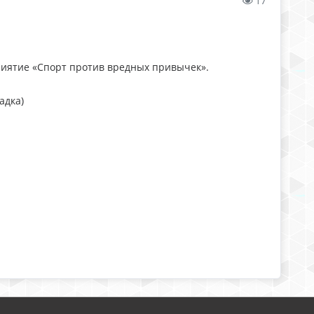
17
риятие «Спорт против вредных привычек».
адка)